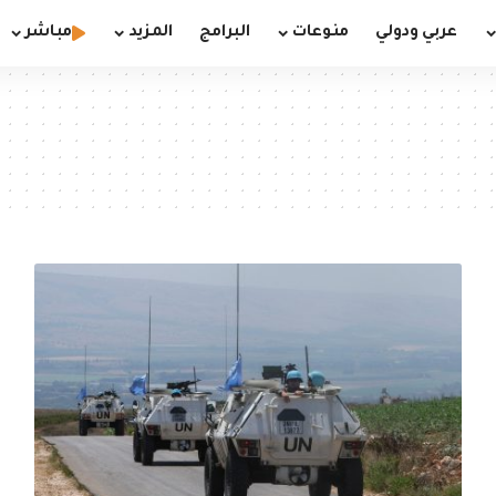
عربي ودولي
منوعات
البرامج
المزيد
مباشر