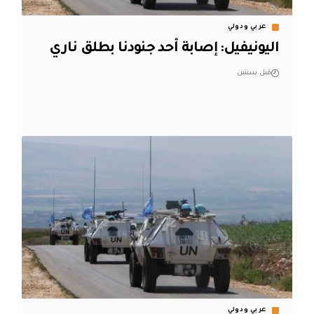
عربي ودولي
اليونيفيل: إصابة أحد جنودنا بطلق ناري
قبل سنتين
عربي ودولي