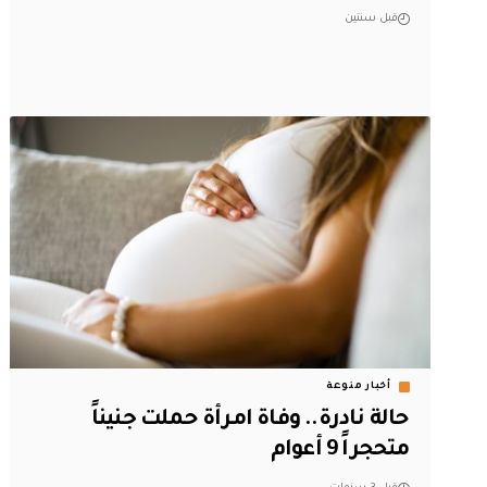
قبل سنتين
أخبار منوعة
حالة نادرة.. وفاة امرأة حملت جنيناً
متحجراً 9 أعوام