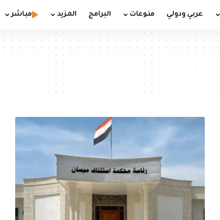
عربي ودولي
منوعات
البرامج
المزيد
مباشر