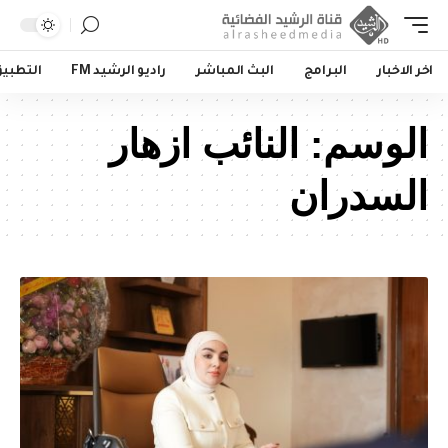
اخر الاخبار
البرامج
البث المباشر
راديو الرشيد FM
التطبي
الوسم:
النائب ازهار
السدران