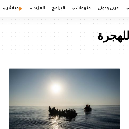
عربي ودولي
منوعات
البرامج
المزيد
مباشر
للهجرة