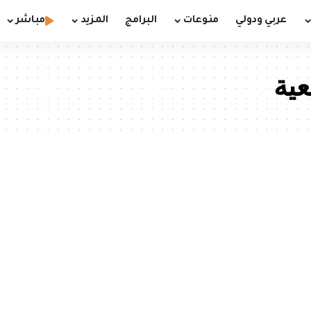
عربي ودولي
منوعات
البرامج
المزيد
مباشر
عية