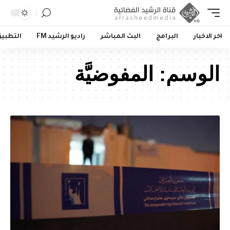
اخر الاخبار
البرامج
البث المباشر
راديو الرشيد FM
التطبي
الوسم:
المفوضيَّة