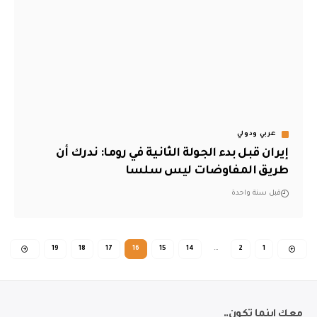
عربي ودولي
إيران قبل بدء الجولة الثانية في روما: ندرك أن
طريق المفاوضات ليس سلسا
قبل سنة واحدة
19
18
17
16
15
14
…
2
1
معك اينما تكون..