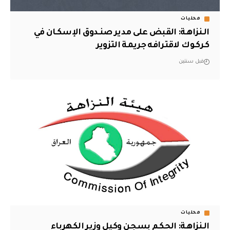
محليات
الـنزاهـة: القبض على مدير صنـدوق الإسكـان في
كـركـوك لاقترافه جريمة التزوير
قبل سنتين
محليات
الـنزاهـة: الحكـم بسجـن وكيل وزير الكهرباء