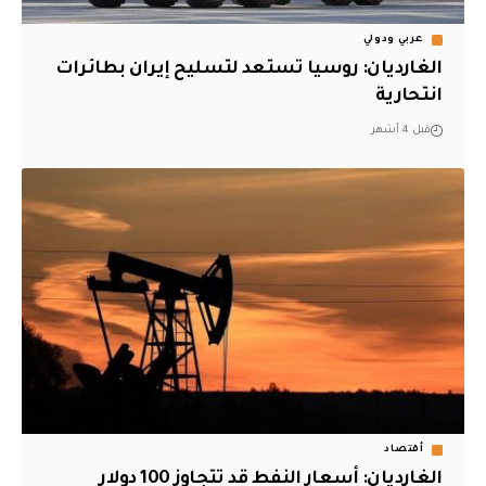
عربي ودولي
الغارديان: روسيا تستعد لتسليح إيران بطائرات
انتحارية
قبل 4 أشهر
أقتصاد
الغارديان: أسعار النفط قد تتجاوز 100 دولار