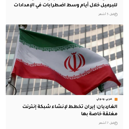
للبرميل خلال أيام وسط اضطرابات في الإمدادات
قبل 5 أشهر
عربي ودولي
الغارديان: إيران تخطط لإنشاء شبكة إنترنت
مغلقة خاصة بها
قبل 7 أشهر