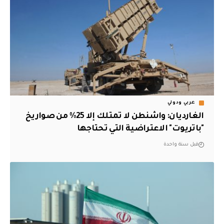
عربي ودولي
الغارديان: واشنطن لا تمتلك إلا 25% من صواريخ
"باتريوت" الاعتراضية التي تحتاجها
قبل سنة واحدة