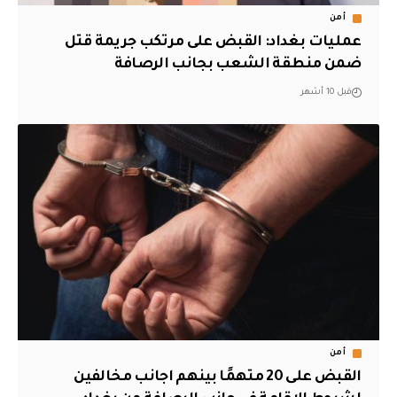
أمن
عمليات بغداد: القبض على مرتكب جريمة قتل
ضمن منطقة الشعب بجانب الرصافة
قبل 10 أشهر
أمن
القبض على 20 متهمًا بينهم اجانب مخالفين