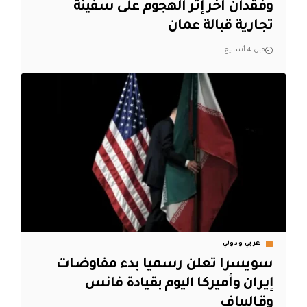
وفقدان آخر إثر الهجوم على سفينة
تجارية قبالة عمان
قبل 4 أسابيع
عربي ودولي
‏سويسرا تعلن رسميا بدء مفاوضات
إيران وأميركا اليوم بقيادة فانس
وقاليباف