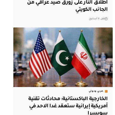
اطلاق النار على زورق صيد عراقي من
الجانب الكويتي
قبل 4 أسابيع
عربي ودولي
الخارجية الباكستانية: محادثات تقنية
أمريكية إيرانية ستعقد غدا الاحد في
سويسرا