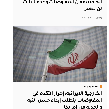
الخامسة من المفاوضات وهدفنا ثابت
لن يتغير
قبل سنة واحدة
عربي ودولي
الخارجية الايرانية: إحراز التقدم في
المفاوضات يتطلب إبداء حسن النية
والجدية من امريكا