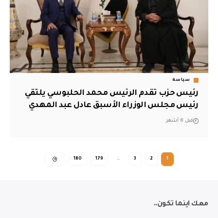
سياسة
رئيس حزب تقدم الرئيس محمد الحلبوسي يلتقي
رئيس مجلس الوزراء الأسبق عادل عبد المهدي
قبل 8 أشهر
180
179
…
3
2
1
معك اينما تكون..