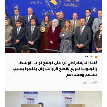
سياسة
كتلة الديمقراطي ترد على تجمع نواب الوسط
والجنوب: تلويح بقطع الرواتب ولن يفلحوا بسبب
نهبهم وفسادهم
قبل سنتين