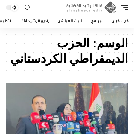
اخر الاخبار
البرامج
البث المباشر
راديو الرشيد FM
التطبي
الوسم:
الحزب
الديمقراطي الكردستاني