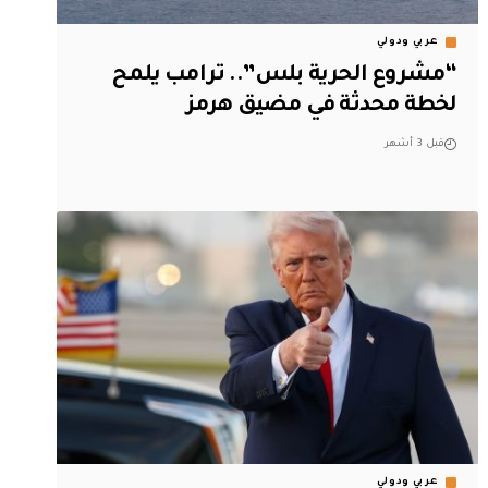
عربي ودولي
“مشروع الحرية بلس”.. ترامب يلمح
لخطة محدثة في مضيق هرمز
قبل 3 أشهر
عربي ودولي