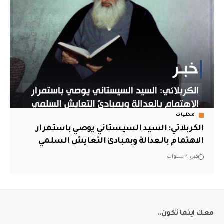
محليات
الكربلائي: السيد السيستاني يوصي باستمرار
الاهتمام بالعدالة وبمبادئ التعايش السلمي
قبل 4 سنوات
معك اينما تكون..