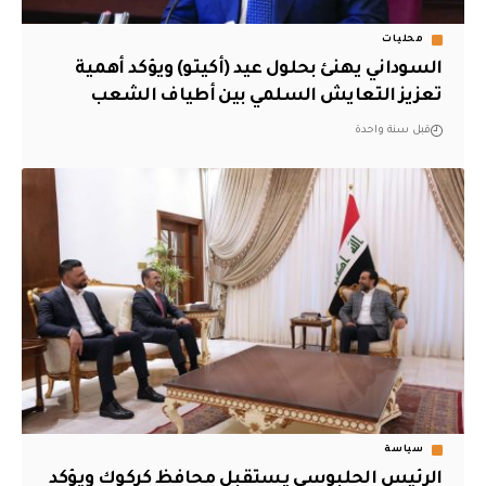
محليات
السوداني يهنئ بحلول عيد (أكيتو) ويؤكد أهمية
تعزيز التعايش السلمي بين أطياف الشعب
قبل سنة واحدة
سياسة
الرئيس الحلبوسي يستقبل محافظ كركوك ويؤكد