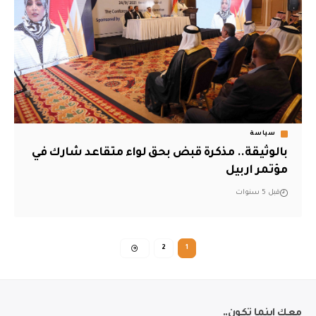
سياسة
بالوثيقة.. مذكرة قبض بحق لواء متقاعد شارك في
مؤتمر اربيل
قبل 5 سنوات
2
1
معك اينما تكون..