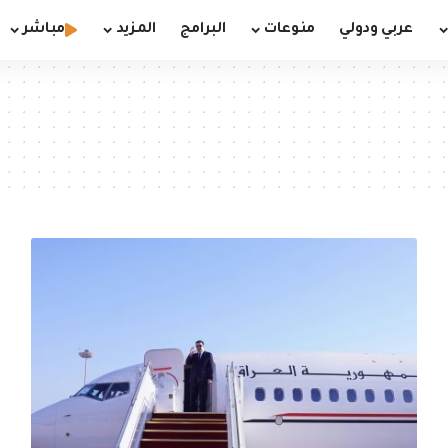
عربي ودولي
منوعات
البرامج
المزيد
مباشر