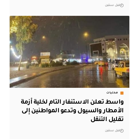
قبل سنتين
محليات
واسط تعلن الاستنفار التام لخلية أزمة
الأمطار والسيول وتدعو المواطنين إلى
تقليل التنقل
قبل سنتين