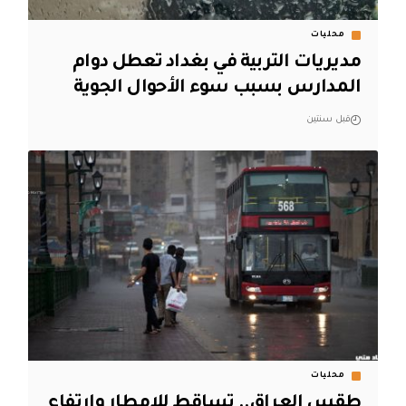
محليات
مديريات التربية في بغداد تعطل دوام
المدارس بسبب سوء الأحوال الجوية
قبل سنتين
محليات
طقس العراق.. تساقط للامطار وارتفاع