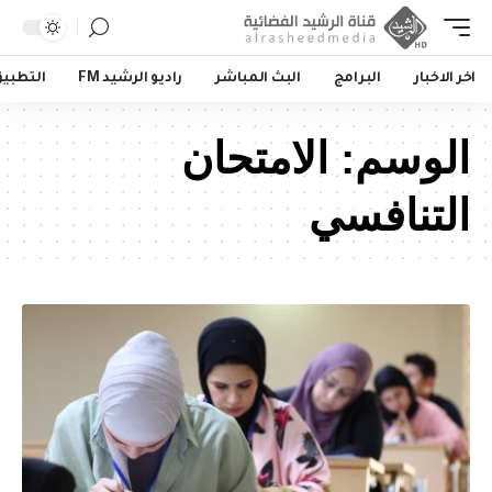
اخر الاخبار
البرامج
البث المباشر
راديو الرشيد FM
التطبي
الوسم:
الامتحان
التنافسي