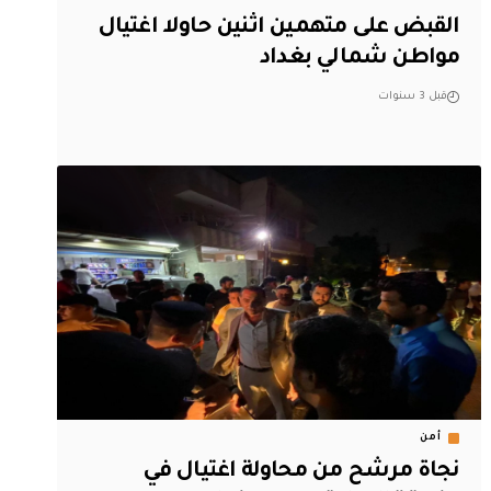
القبض على متهمين اثنين حاولا اغتيال
مواطن شمالي بغداد
قبل 3 سنوات
أمن
نجاة مرشح من محاولة اغتيال في