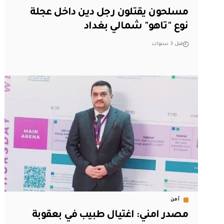
مسلحون يقتلون رجل دين داخل عجلة
نوع "تاهو" شمالي بغداد
قبل 3 سنوات
أمن
مصدر امني: اغتيال طبيب في بعقوبة