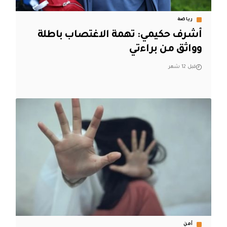
رياضة
أشرف حكيمي: تهمة الاغتصاب باطلة
وواثق من براءتي
قبل 12 شهر
أمن