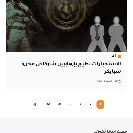
أمن
الاستخبارات تطيح بإرهابيين شاركا في مجزرة
سبايكر
قبل سنة واحدة
22
21
…
3
2
1
معك اينما تكون..