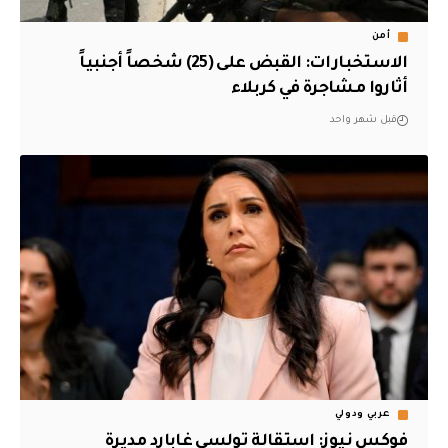
أمن
الاستخبارات: القبض على (25) شخصاً أجنبياً
أثاروا مشاجرة في كربلاء
قبل شهر واحد
عربي ودولي
فوكس نيوز: استقالة تولسي غابارد مديرة