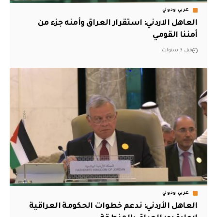
عربي ودولي
العاهل الاردني: استقرار العراق وأمنه جزء من
أمننا القومي
قبل 3 سنوات
عربي ودولي
العاهل الأردني: ندعم خطوات الحكومة العراقية