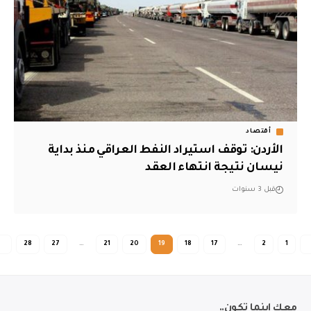
أقتصاد
الأردن: توقف استيراد النفط العراقي منذ بداية
نيسان نتيجة انتهاء العقد
قبل 3 سنوات
28
27
…
21
20
19
18
17
…
2
1
عك اينما تكون..