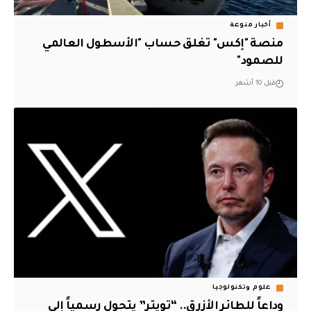
أخبار منوعة
منصة "إكس" تغلق حساب "الأسطول العالمي
للصمود"
قبل 10 أشهر
علوم وتكنولوجيا
وداعاً للطائر الأزرق.. “تويتر” يتحول رسمياً إلى