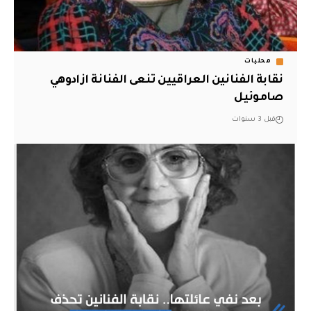
محليات
نقابة الفنانين العراقيين تنعى الفنانة ازادوهي
صاموئيل
قبل 3 سنوات