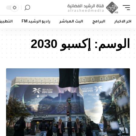
اخر الاخبار
البرامج
البث المباشر
راديو الرشيد FM
التطبي
الوسم:
إكسبو 2030