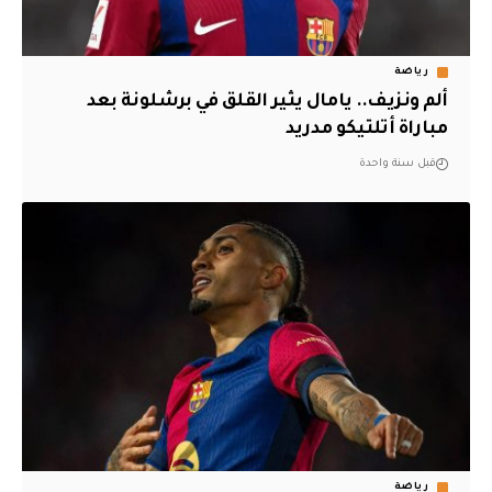
رياضة
ألم ونزيف.. يامال يثير القلق في برشلونة بعد
مباراة أتلتيكو مدريد
قبل سنة واحدة
رياضة