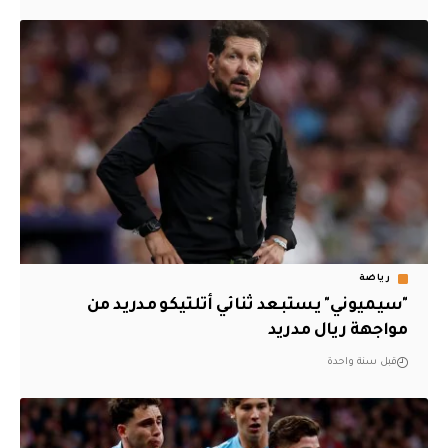
رياضة
"سيميوني" يستبعد ثنائي أتلتيكو مدريد من
مواجهة ريال مدريد
قبل سنة واحدة