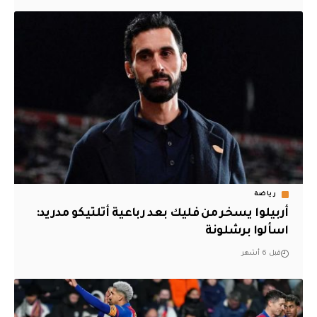
رياضة
أربيلوا يسخر من فليك بعد رباعية أتلتيكو مدريد:
اسألوا برشلونة
قبل 6 أشهر