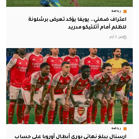
رياضة
اعتراف ضمني.. يويفا يؤكد تعرض برشلونة
للظلم أمام أتلتيكو مدريد
قبل 5 أيام
رياضة
ارسنال يبلغ نهائي دوري أبطال أوروبا على حساب