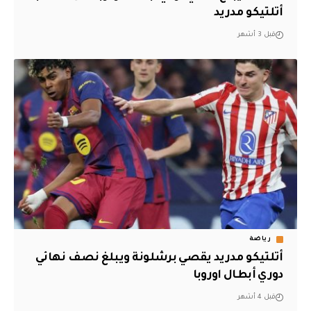
أتلتيكو مدريد
قبل 3 أشهر
رياضة
أتلتيكو مدريد يقصي برشلونة ويبلغ نصف نهائي
دوري أبطال اوروبا
قبل 4 أشهر