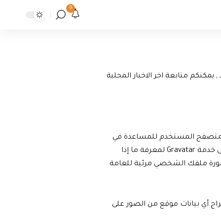
9
يمكنكم متابعة اخر الاخبار المحلية
التعليقات، وكذلك عنوان IP الخاص بالزائر وسلسلة وكلاء متصفح المستخدم للمساعدة في
اكتشاف الرسائل غير المرغوب فيها. قد يتم توفير سلسلة مجهولة المصدر تم إنشاؤها من عنوان بريدك الإلكتروني (وتسمى أيضًا hash) إلى خدمة Gravatar لمعرفة ما إذا
https/. بعد الموافقة على تعليقك، ستكون صورة ملفك الشخصي مرئية للعامة
مضمنة (EXIF GPS). يمكن لزوّار الموقع تنزيل واستخراج أي بيانات موقع من الصور على