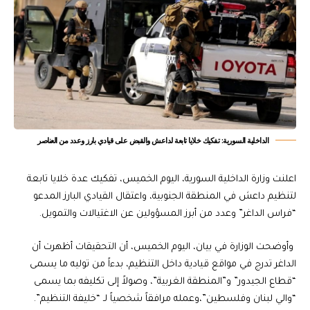
‏الداخلية السورية: تفكيك خلايا تابعة لداعش والقبض على قيادي بارز وعدد من العناصر
اعلنت وزارة الداخلية السورية، اليوم الخميس، تفكيك عدة خلايا تابعة
لتنظيم داعش في المنطقة الجنوبية، واعتقال القيادي البارز المدعو
“فراس الداغر” وعدد من أبرز المسؤولين عن الاغتيالات والتمويل.
وأوضحت الوزارة في بيان، اليوم الخميس، أن التحقيقات أظهرت ‏أن
الداغر تدرج في مواقع قيادية داخل التنظيم، بدءاً من توليه ما يسمى
“قطاع الجيدور” و”المنطقة الغربية”، وصولاً إلى تكليفه بما يسمى
“والي لبنان وفلسطين”،وعمله مرافقاً شخصياً لـ “خليفة التنظيم”.