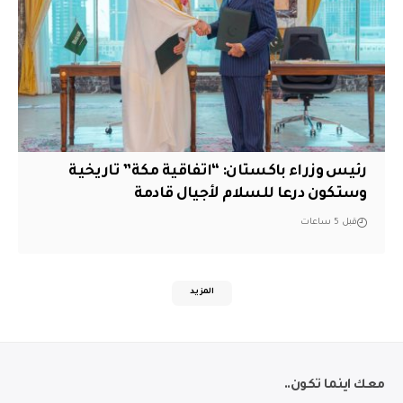
رئيس وزراء باكستان: “اتفاقية مكة” تاريخية
وستكون درعا للسلام لأجيال قادمة
قبل 5 ساعات
المزيد
معك اينما تكون..