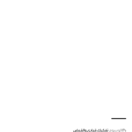
الوسوم
تفكيك
قيادي
والقبض