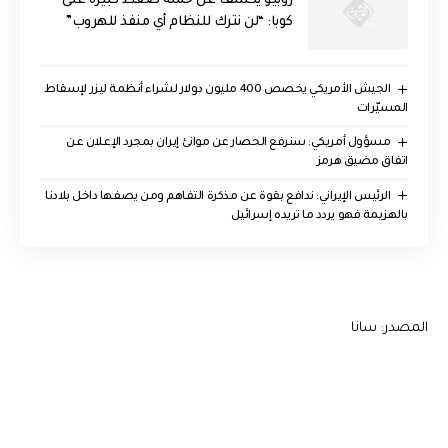
روبيو يكشف عن حملة ضغط كبيرة على
كوبا: “لن نترك للنظام أي منفذ للهروب”
الجيش الأمريكي يخصص 400 مليون دولار لشراء أنظمة ليزر لإسقاط
المسيّرات
مسؤول أمريكي: سنرفع الحصار عن موانئ إيران بمجرد الإعلان عن
اتفاق مضيق هرمز
الرئيس الإيراني: ندافع بقوة عن مذكرة التفاهم ومن يصفها داخل بلادنا
بالهزيمة فهو يردد ما تريده إسرائيل
المصدر: سانا