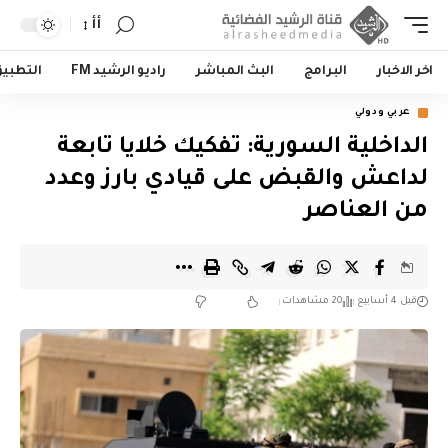
أأ
اخر الاخبار
البرامج
البث المباشر
راديو الرشيد FM
التطبي
عربي ودولي
‏الداخلية السورية: تفكيك خلايا تابعة
لداعش والقبض على قيادي بارز وعدد
من العناصر
قبل 4 أسابيع
20 مشاهدات