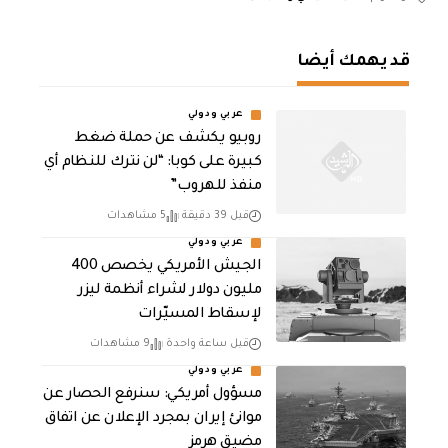
قد يهمك أيضا
عربي ودولي
روبيو يكشف عن حملة ضغط
كبيرة على كوبا: “لن نترك للنظام أي
منفذ للهروب”
قبل 39 دقيقة
5 مشاهدات
عربي ودولي
الجيش الأمريكي يخصص 400
مليون دولار لشراء أنظمة ليزر
لإسقاط المسيّرات
قبل ساعة واحدة
9 مشاهدات
عربي ودولي
مسؤول أمريكي: سنرفع الحصار عن
موانئ إيران بمجرد الإعلان عن اتفاق
مضيق هرمز