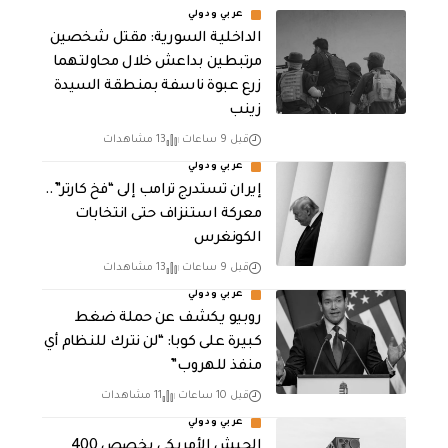
عربي ودولي
الداخلية السورية: مقتل شخصين
مرتبطين بداعش خلال محاولتهما
زرع عبوة ناسفة بمنطقة السيدة
زينب
قبل 9 ساعات
13 مشاهدات
عربي ودولي
إيران تستدرج ترامب إلى “فخ كارتر”..
معركة استنزاف حتى انتخابات
الكونغرس
قبل 9 ساعات
13 مشاهدات
عربي ودولي
روبيو يكشف عن حملة ضغط
كبيرة على كوبا: “لن نترك للنظام أي
منفذ للهروب”
قبل 10 ساعات
11 مشاهدات
عربي ودولي
الجيش الأمريكي يخصص 400