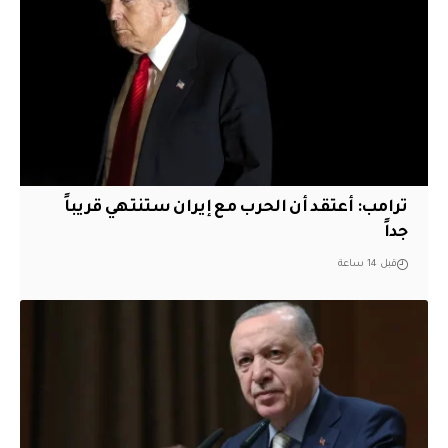
‏ترامب: أعتقد أن الحرب مع إيران ستنتهي قريباً
جداً
قبل 14 ساعة