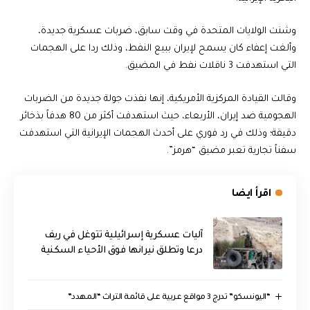
وشنت الولايات المتحدة في وقت سابق، ضربات عسكرية جديدة،
وألغت إعفاء كان يسمح لإيران ببيع النفط، وذلك ردا على الهجمات
التي استهدفت 3 ناقلات نفط في المضيق.
وقالت القيادة المركزية الأمريكية، إنها نفذت جولة جديدة من الضربات
الهجومية ضد إيران، الأربعاء، حيث استهدفت أكثر من 80 هدفاً بذخائر
دقيقة؛ وذلك في رد فوري على أحدث الهجمات الإيرانية التي استهدفت
سفناً تجارية تعبر مضيق “هرمز”.
اقرأ ايضا
آليات عسكرية إسرائيلية تتوغل في ريف
درعا وتطلق نيرانها فوق الأحياء السكنية
“اليونسكو” تدرج 3 مواقع عربية على قائمة التراث “المهدد”