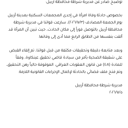
توضيح صادر عن مديرية شرطة محافظة أربيل:
بخصوص حادثة وفاة امرأة في إحدى المجمعات السكنية بمدينة أربيل
يوم الجمعة المصادف (٢٠٢٦/٧/٣)، سارعت قواتنا في مديرية شرطة
محافظة أربيل بالتوصل فوراً إلى مكان الحادث، حيث تبين أن المرأة قد
ألقت بنفسها من الطابق الرابع مما أدى إلى وفاتها.
وبعد متابعة دقيقة وتحقيقات مكثفة من قبل قواتنا، تم إلقاء القبض
على شقيقة الضحية بأمر من سيادة قاضي تحقيق عينكاوة، وفقاً
للمادة (٤٠٨) من قانون العقوبات العراقي. الموقوفة حالياً رهن التحقيق،
وتم فتح ملف قضائي بالحادثة لإكمال الإجراءات القانونية اللازمة.
مديرية شرطة محافظة أربيل
٢٠٢٦/٧/٥