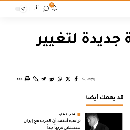
9
أأ
جديدة لتغيير
شارك
قد يهمك أيضا
عربي ودولي
‏ترامب: أعتقد أن الحرب مع إيران
ستنتهي قريباً جداً