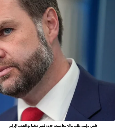
فانس: ترامب طلب منا أن نبدأ صفحة جديدة لتغيير علاقتنا مع الشعب الإيراني