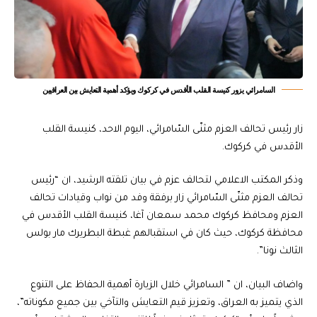
السامرائي يزور كنيسة القلب الأقدس في كركوك ويؤكد أهمية التعايش بين العراقيين
زار رئيس تحالف العزم مثنّى السّامرائي، اليوم الاحد، كنيسة القلب
الأقدس في كركوك.
وذكر المكتب الاعلامي لتحالف عزم في بيان تلقته الرشيد، ان “رئيس
تحالف العزم مثنّى السّامرائي زار برفقة وفد من نواب وقيادات تحالف
العزم ومحافظ كركوك محمد سمعان آغا، كنيسة القلب الأقدس في
محافظة كركوك، حيث كان في استقبالهم غبطة البطريرك مار بولس
الثالث نونا”.
واضاف البيان، ان ” السامرائي خلال الزيارة أهمية الحفاظ على التنوع
الذي يتميز به العراق، وتعزيز قيم التعايش والتآخي بين جميع مكوناته”،