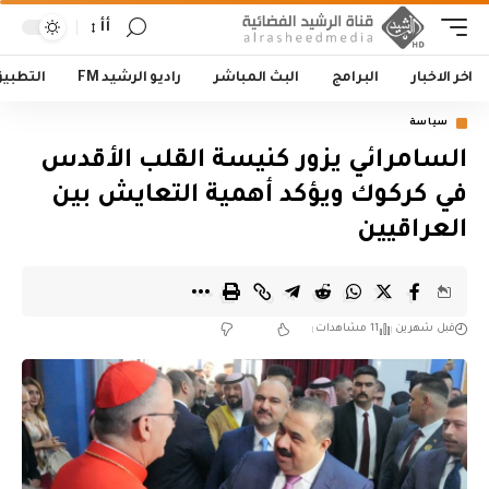
أأ
اخر الاخبار
البرامج
البث المباشر
راديو الرشيد FM
التطبي
سياسة
السامرائي يزور كنيسة القلب الأقدس
في كركوك ويؤكد أهمية التعايش بين
العراقيين
قبل شهرين
11 مشاهدات