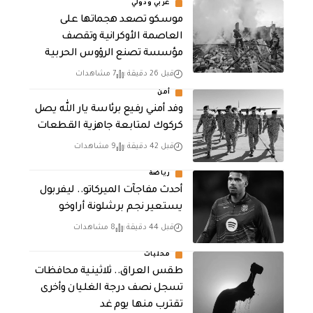
عربي ودولي
موسكو تصعد هجماتها على
العاصمة الأوكرانية وتقصف
مؤسسة تصنع الرؤوس الحربية
قبل 26 دقيقة
7 مشاهدات
أمن
وفد أمني رفيع برئاسة يار الله يصل
كركوك لمتابعة جاهزية القطعات
قبل 42 دقيقة
9 مشاهدات
رياضة
أحدث مفاجآت الميركاتو.. ليفربول
يستعير نجم برشلونة أراوخو
قبل 44 دقيقة
8 مشاهدات
محليات
طقس العراق.. ثلاثينية محافظات
تسجل نصف درجة الغليان وأخرى
تقترب منها يوم غد