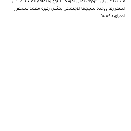
مشدداً على أن “كركوك تمثل نموذجاً للتنوع والتفاهم المشترك، وأن
استقرارها ووحدة نسيجها الاجتماعي يمثلان ركيزة مهمة لاستقرار
العراق بأكمله”.