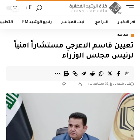
أأ
اخر الاخبار
البرامج
البث المباشر
راديو الرشيد FM
التطبي
سياسة
تعيين قاسم الاعرجي مستشاراً امنياً
لرئيس مجلس الوزراء
قبل شهرين
32 مشاهدات