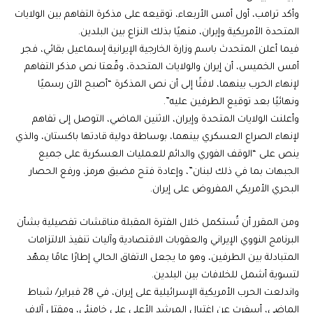
وأكد ترامب، أول أمس الأربعاء، توقيعه على مذكرة التفاهم بين الولايات
المتحدة الأمريكية وإيران، منهيًا بذلك النزاع بين البلدين.
فيما أعلن المتحدث باسم وزارة الخارجية الإيرانية إسماعيل بقائي، فجر
أمس الخميس، أن إيران والولايات المتحدة، وقّعتا نص مذكر التفاهم
لإنهاء الحرب بينهما، لافتًا إلى أن نص المذكرة “أصبح الآن رسميًا
ونهائيًا بعد توقيع الطرفين عليه”.
وأعلنت الولايات المتحدة وإيران، الاثنين الماضي، التوصل إلى تفاهم
لإنهاء الصراع العسكري بينهما، بوساطة دولية قادتها باكستان، والذي
ينص على “الوقف الفوري والدائم للعمليات العسكرية على جميع
الجبهات بما في ذلك لبنان”، وإعادة فتح مضيق هرمز، ورفع الحصار
البحري الأمريكي المفروض على إيران.
ومن المقرر أن تُستكمل خلال الفترة المقبلة مناقشات تفصيلية بشأن
البرنامج النووي الإيراني والعقوبات الاقتصادية وآليات تنفيذ الالتزامات
المتبادلة بين الطرفين، وهو ما يجعل الاتفاق الحالي إطارًا عامًا يمهّد
لتسوية أشمل للخلافات بين البلدين.
واندلعت الحرب الأمريكية الإسرائيلية على إيران، في 28 فبراير/ شباط
الماضي، أسفرت عن اغتيال المرشد الأعلى علي خامنئي، ومقتل آلاف