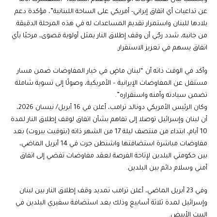
عن تداعيات أي اتفاق إيراني- أمريكي على الساحة اللبنانية”، مؤكدة دعم
بلادها للبنان واستمرار تقديم المساعدات له في هذه المرحلة الدقيقة.
من جانبه، شدد رجّي أن وقف إطلاق النار يمثل أولوية قصوى، مرحبًا بأي
اتفاق يسهم في تعزيز الاستقرار.
وأكد في الوقت ذاته أن “لبنان ماضٍ في خيار المفاوضات ضمن مسار
مستقل عن المفاوضات الإيرانية – الأمريكية، وصولًا إلى تسوية شاملة
تضمن سيادته وأمنه واستقراره”.
وكان الرئيس الأمريكي دونالد ترامب، أعلن في 16 أبريل/ نيسان 2026،
أن لبنان وإسرائيل توصلا إلى تفاهم بشأن اتفاق لوقف إطلاق النار لمدة
10 أيام، ابتداء من منتصف ليلة 17 من الشهر ذاته (بتوقيت بيروت) بعد
مفاوضات مباشرة استضافتها واشنطن جرت في 14 أبريل الماضي،
بين حكومتي البلدين لإتاحة الفرصة لعقد مفاوضات تفضي إلى اتفاق
أمني وسلام دائم بين البلدين.
وفي 23 أبريل الماضي، أعلن ترامب تمديد وقف إطلاق النار بين لبنان
وإسرائيل لمدة ثلاثة أسابيع وذلك بعد استضافة سفيري البلدين في
البيت الأبيض.