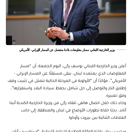
وزير الخارجية اللبناني: مسار مفاوضات بلادنا منفصل عن المسار الإيراني- الأمريكي
أعلن وزير الخارجية اللبناني يوسف رجّي، اليوم الجمعة، أن “مسار
المفاوضات الذي يعتمده لبنان، يبقى مستقلًا عن المسار الإيراني –
الأمريكي”، مؤكدًا أن “الأولوية في المرحلة الحالية تتمثل في تثبيت وقف
إطلاق النار والتوصل إلى حل شامل يحفظ سيادة البلاد واستقرارها”،
وفق تعبيره.
وجاء ذلك خلال اتصال هاتفي تلقاه رجّي من وزيرة الخارجية الكندية أنيتا
أناند، بحثا خلاله تطورات الأوضاع في لبنان والمنطقة، إلى جانب
العلاقات الثنائية بين بيروت وأوتاوا.
وبحسب بيان نقلته الوكالة الوطنية للإعلام اللبنانية، “استفسرت أناند