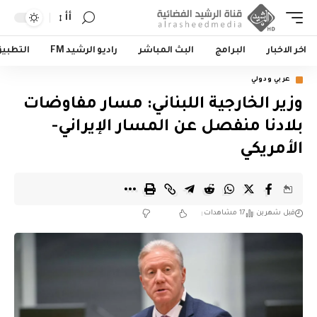
أأ
اخر الاخبار
البرامج
البث المباشر
راديو الرشيد FM
التطبي
عربي ودولي
وزير الخارجية اللبناني: مسار مفاوضات
بلادنا منفصل عن المسار الإيراني-
الأمريكي
قبل شهرين
17 مشاهدات