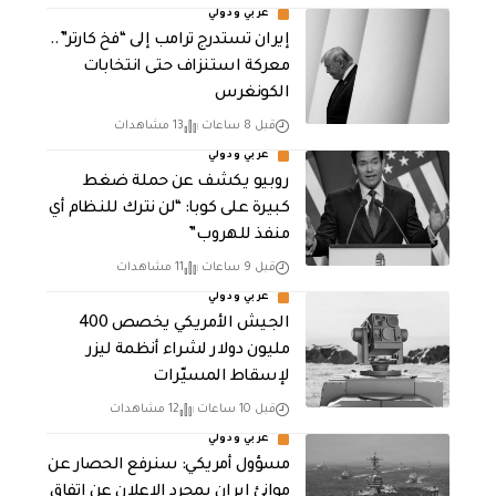
عربي ودولي
إيران تستدرج ترامب إلى “فخ كارتر”..
معركة استنزاف حتى انتخابات
الكونغرس
قبل 8 ساعات
13 مشاهدات
عربي ودولي
روبيو يكشف عن حملة ضغط
كبيرة على كوبا: “لن نترك للنظام أي
منفذ للهروب”
قبل 9 ساعات
11 مشاهدات
عربي ودولي
الجيش الأمريكي يخصص 400
مليون دولار لشراء أنظمة ليزر
لإسقاط المسيّرات
قبل 10 ساعات
12 مشاهدات
عربي ودولي
مسؤول أمريكي: سنرفع الحصار عن
موانئ إيران بمجرد الإعلان عن اتفاق