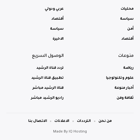
محليات
عربي ودولي
سياسة
أقتصاد
أمن
سياسة
أقتصاد
الاخيرة
منوعات
الوصول السريع
رياضة
تردد قناة الرشيد
علوم وتكنولوجيا
تطبيق قناة الرشيد
أخبار منوعة
قناة الرشيد مباشر
ثقافة وفن
راديو الرشيد مباشر
من نحن
الترددات
الاعلانات
الاتصال بنا
Made By
IQ Hosting