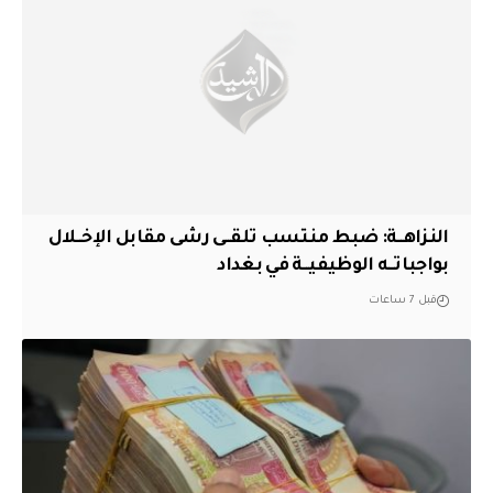
النزاهــة: ضبط منتسب تلقــى رشى مقابل الإخــلال
بواجباتــه الوظيفيــة في بغداد
قبل 7 ساعات