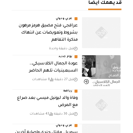
قد يهمك أيضا
عربي ودولي
عراقجي: فتح مضيق هرمز مرهون
بشروط وتعويضات عن انتهاك
مذكرة التفاهم
قبل دقيقة واحدة
يوم جديد
عودة الجمال الكلاسيكي…
السبعينيات تلهم الحاضر
قبل 27 دقيقة
8 مشاهدات
رياضة
وفاة والد ليونيل ميسي بعد صراع
مع المرض
قبل 36 دقيقة
43 مشاهدات
عربي ودولي
سوريا.. مقتل جندي وإصابة آخرين