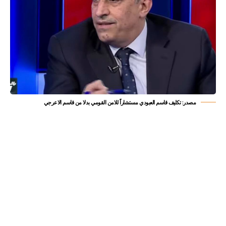
مصدر: تكليف قاسم العبودي مستشاراً للامن القومي بدلا من قاسم الاعرجي