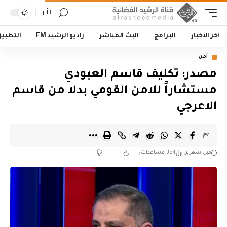
أأ
اخر الاخبار
البرامج
البث المباشر
راديو الرشيد FM
التطبي
أمن
مصدر: تكليف قاسم العبودي
مستشاراً للامن القومي بدلا من قاسم
الاعرجي
قبل شهرين
384 مشاهدات