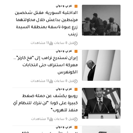
عربي ودولي
الداخلية السورية: مقتل شخصين
مرتبطين بداعش خلال محاولتهما
زرع عبوة ناسفة بمنطقة السيدة
زينب
قبل 8 ساعات
13 مشاهدات
عربي ودولي
إيران تستدرج ترامب إلى “فخ كارتر”..
معركة استنزاف حتى انتخابات
الكونغرس
قبل 8 ساعات
13 مشاهدات
عربي ودولي
روبيو يكشف عن حملة ضغط
كبيرة على كوبا: “لن نترك للنظام أي
منفذ للهروب”
قبل 9 ساعات
11 مشاهدات
عربي ودولي