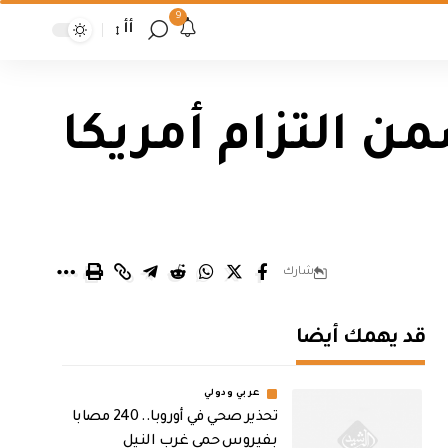
9
أأ
من التزام أمريكا
شارك
قد يهمك أيضا
عربي ودولي
تحذير صحي في أوروبا.. 240 مصابا
بفيروس حمى غرب النيل