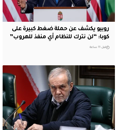
روبيو يكشف عن حملة ضغط كبيرة على
كوبا: “لن نترك للنظام أي منفذ للهروب”
قبل 11 ساعة