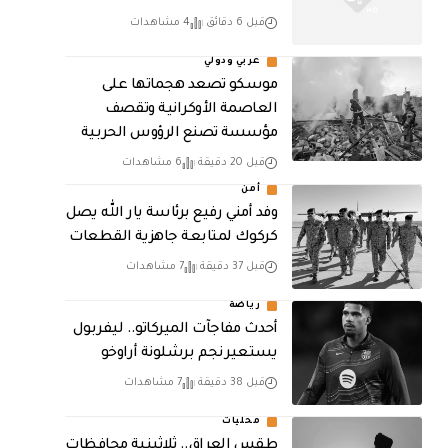
قبل 6 دقائق
4 مشاهدات
عربي ودولي
موسكو تصعد هجماتها على
العاصمة الأوكرانية وتقصف
مؤسسة تصنع الرؤوس الحربية
قبل 20 دقيقة
6 مشاهدات
أمن
وفد أمني رفيع برئاسة يار الله يصل
كركوك لمتابعة جاهزية القطعات
قبل 37 دقيقة
7 مشاهدات
رياضة
أحدث مفاجآت الميركاتو.. ليفربول
يستعير نجم برشلونة أراوخو
قبل 38 دقيقة
7 مشاهدات
محليات
طقس العراق.. ثلاثينية محافظات