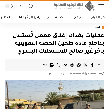
أأ
اخر الاخبار
البرامج
البث المباشر
راديو الرشيد FM
التطبي
أمن
عمليات بغداد: إغلاق معمل تُستبدل
بداخلهِ مادة طحين الحصة التموينية
بآخر غير صالح للاستهلاك البشري
قبل شهرين
20 مشاهدات