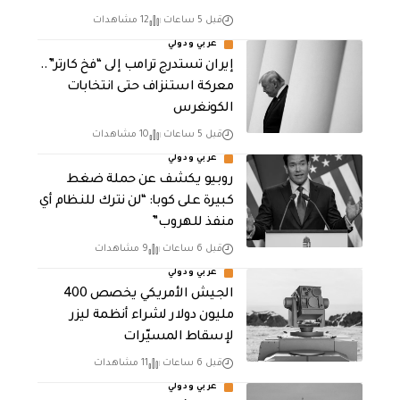
قبل 5 ساعات
12 مشاهدات
عربي ودولي
إيران تستدرج ترامب إلى “فخ كارتر”..
معركة استنزاف حتى انتخابات
الكونغرس
قبل 5 ساعات
10 مشاهدات
عربي ودولي
روبيو يكشف عن حملة ضغط
كبيرة على كوبا: “لن نترك للنظام أي
منفذ للهروب”
قبل 6 ساعات
9 مشاهدات
عربي ودولي
الجيش الأمريكي يخصص 400
مليون دولار لشراء أنظمة ليزر
لإسقاط المسيّرات
قبل 6 ساعات
11 مشاهدات
عربي ودولي