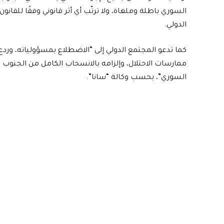
‌‏السوري باطلة وملغاة، ولا ‏ترتّب أي ‌‏أثر قانوني ‏وفقًا ‏للقانون
‏الدولي.
كما تدعو المجتمع الدولي إلى ‌”‏الاضطلاع ‌‏بمسؤولياته، ‌‏وردع
ممارسات ‏الاحتلال، ‏وإلزامه بالانسحاب ‏الكامل من ‏الجنوب
‌‏السوري‎”، بحسب وكالة “سانا”.