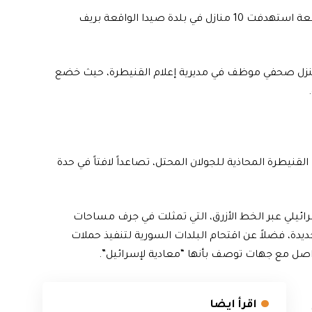
نفذ الجيش الإسرائيلي، اليوم الأربعاء، حملة مداهمات واسعة استهدفت 10 منازل في بلدة صيدا الواقعة بريف
منزل صحفي موظف في مديرية إعلام القنيطرة، حيث خضع
.
نيطرة المحاذية للجولان المحتل، تصاعداً لافتاً في حدة
رائيلي عبر الخط الأزرق، التي تمثلت في جرف مساحات
دة، فضلاً عن اقتحام البلدات السورية لتنفيذ حملات
اصل مع جهات توصف بأنها “معادية لإسرائيل”.
اقرأ ايضا