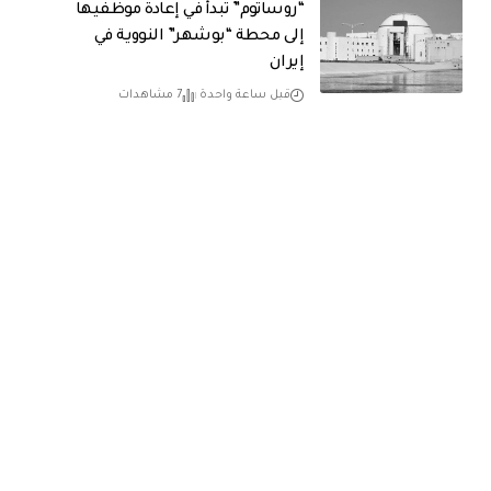
“روساتوم” تبدأ في إعادة موظفيها
إلى محطة “بوشهر” النووية في
إيران
قبل ساعة واحدة
7 مشاهدات