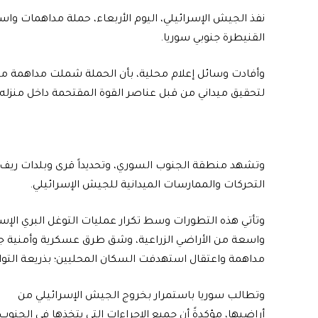
القنيطرة جنوبي سوريا.
وأفادت وسائل إعلام محلية، بأن الحملة شملت مداهمة 
لتحقيق ميداني من قبل عناصر القوة المقتحمة داخل منزله
وتشهد منطقة الجنوب السوري، وتحديداً قرى وبلدات ريف الق
التحركات والممارسات الميدانية للجيش الإسرائيلي.
وتأتي هذه التطورات وسط تكرار عمليات التوغل البري الإس
واسعة من الأراضي الزراعية، وشق طرق عسكرية وأمنية جدي
مداهمة واعتقال استهدفت السكان المحليين؛ بذريعة التو
وتطالب سوريا باستمرار بخروج الجيش الإسرائيلي ‏من
‏أراضيها، مؤكدةً ‏أن ‌‏جميع ‏الإجراءات التي يتخذها في ‏الجنوب