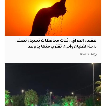
طقس العراق.. ثلاث محافظات تسجل نصف
درجة الغليان وأخرى تقترب منها يوم غد
قبل 18 ساعة