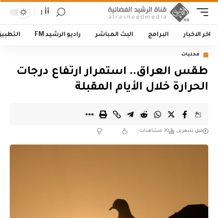
أأ
اخر الاخبار
البرامج
البث المباشر
راديو الرشيد FM
التطبي
محليات
طقس العراق.. استمرار ارتفاع درجات
الحرارة خلال الأيام المقبلة
قبل شهرين
30 مشاهدات