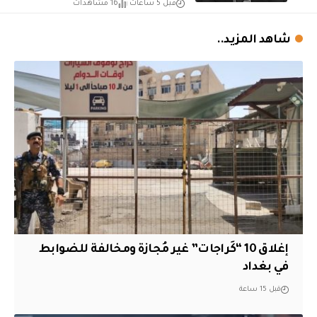
قبل 5 ساعات
16 مشاهدات
شاهد المزيد..
إغلاق 10 “كَراجات” غير مُجازة ومخالفة للضوابط
في بغداد
قبل 15 ساعة