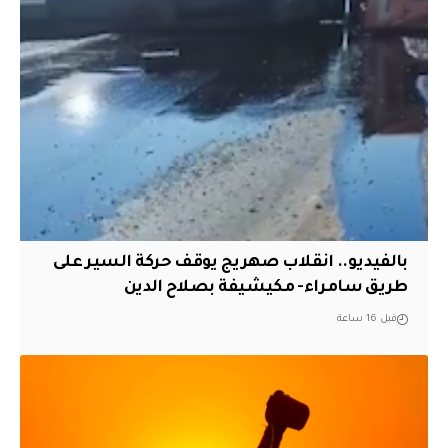
بالفيديو.. انقلاب صهريج يوقف حركة السير على
طريق سامراء- مكيشيفة بصلاح الدين
قبل 16 ساعة