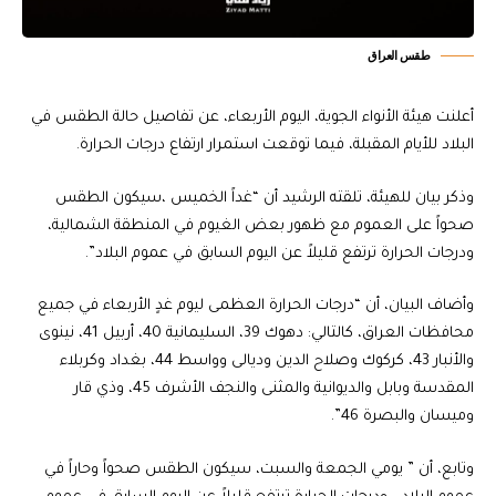
طقس العراق
أعلنت هيئة الأنواء الجوية، اليوم الأربعاء، عن تفاصيل حالة الطقس في
البلاد للأيام المقبلة، فيما توقعت استمرار ارتفاع درجات الحرارة.
وذكر بيان للهيئة، تلقته الرشيد أن “غداً الخميس ،سيكون الطقس
صحواً على العموم مع ظهور بعض الغيوم في المنطقة الشمالية،
ودرجات الحرارة ترتفع قليلاً عن اليوم السابق في عموم البلاد”.
وأضاف البيان، أن “درجات الحرارة العظمى ليوم غدٍ الأربعاء في جميع
محافظات العراق، كالتالي: دهوك 39، السليمانية 40، أربيل 41، نينوى
والأنبار 43، كركوك وصلاح الدين وديالى وواسط 44، بغداد وكربلاء
المقدسة وبابل والديوانية والمثنى والنجف الأشرف 45، وذي قار
وميسان والبصرة 46”.
وتابع، أن ” يومي الجمعة والسبت، سيكون الطقس صحواً وحاراً في