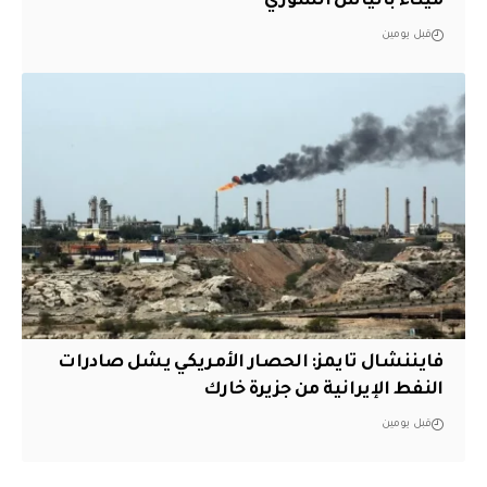
ميناء بانياس السوري
قبل يومين
فايننشال تايمز: الحصار الأمريكي يشل صادرات
النفط الإيرانية من جزيرة خارك
قبل يومين