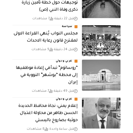
توجيهات حول خطة تأمين زيارة
ذكرى وفاة النبي (ص)
قبل 22 دقيقة
7 مشاهدات
سياسة
مجلس النواب يُنهي القراءة الاولى
لمقترح قانون رعاية الاحداث
قبل 24 دقيقة
9 مشاهدات
عربي ودولي
“روساتوم” تبدأ في إعادة موظفيها
إلى محطة “بوشهر” النووية في
إيران
قبل 49 دقيقة
7 مشاهدات
عربي ودولي
إعلام يمني: نجاة محافظ الحديدة
الحسن طاهر من محاولة اغتيال
حوثية بصاروخ باليستي
قبل ساعة واحدة
8 مشاهدات