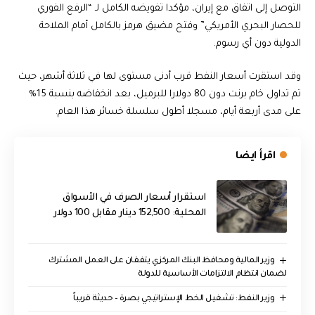
التوصل إلى اتفاق مع إيران، مؤكدا تفويضه الكامل لـ “الرفع الفوري
للحصار البحري الأمريكي” وفتح مضيق هرمز بالكامل أمام الملاحة
الدولية دون أي رسوم.
وقد استقرت أسعار النفط قرب أدنى مستوى لها في ثلاثة أشهر، حيث
تم تداول خام برنت دون 80 دولارا للبرميل، بعد انخفاضه بنسبة 15%
على مدى أربعة أيام، مسجلا أطول سلسلة خسائر هذا العام.
اقرأ ايضا
استقرار أسعار الصرف في الأسواق
المحلية: 152,500 دينار مقابل 100 دولار
وزير المالية ومحافظ البنك المركزي يتفقان على العمل المشترك
لضمان انتظام الالتزامات الأساسية للدولة
وزير النفط: تشغيل الخط الإستراتيجي بصرة – حديثة قريباً