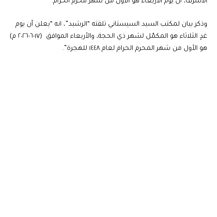
الأشرف، ان يوم الاربعاء هو الأول من شهر محرم الحرام.
وذكر بيان لمكتب السيد السيستاني تلقته “الرشيد”، انه “يعلن أن يوم
غدٍ الثلاثاء هو المكمّل لشهر ذي الحجة، والأربعاء الموافق (١٧-٦-٢٠٢٦ م)
هو الأول من شهر المحرم الحرام لعام ١٤٤٨ للهجرة”.