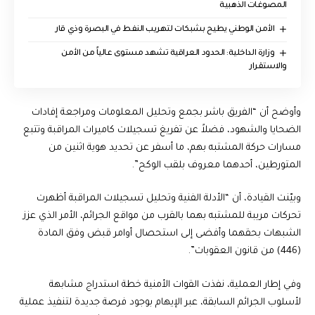
المصوغات الذهبية
الأمن الوطني يطيح بشبكات لتهريب النفط في البصرة وذي قار
وزارة الداخلية: الحدود العراقية تشهد مستوى عالياً من الأمن
والاستقرار
وأوضح أن “الفريق باشر بجمع وتحليل المعلومات ومراجعة إفادات
الضحايا والشهود، فضلاً عن تفريغ تسجيلات كاميرات المراقبة وتتبع
مسارات حركة المشتبه بهم، ما أسفر عن تحديد هوية اثنين من
المتورطين، أحدهما معروف بلقب الوكح”.
وبيّنت القيادة، أن “الأدلة الفنية وتحليل تسجيلات المراقبة أظهرت
تحركات مريبة للمشتبه بهما بالقرب من مواقع الجرائم، الأمر الذي عزز
الشبهات بحقهما وأفضى إلى استحصال أوامر قبض وفق المادة
(446) من قانون العقوبات”.
وفي إطار العملية، نفذت القوات الأمنية خطة استدراج مشابهة
لأسلوب الجرائم السابقة، عبر الإيهام بوجود فرصة جديدة لتنفيذ عملية