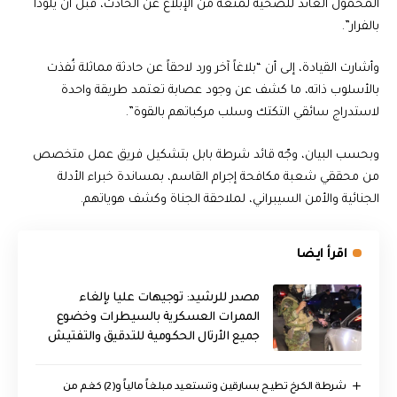
المحمول العائد للضحية لمنعه من الإبلاغ عن الحادث، قبل أن يلوذا
بالفرار”.
وأشارت القيادة، إلى أن “بلاغاً آخر ورد لاحقاً عن حادثة مماثلة نُفذت
بالأسلوب ذاته، ما كشف عن وجود عصابة تعتمد طريقة واحدة
لاستدراج سائقي التكتك وسلب مركباتهم بالقوة”.
وبحسب البيان، وجّه قائد شرطة بابل بتشكيل فريق عمل متخصص
من محققي شعبة مكافحة إجرام القاسم، بمساندة خبراء الأدلة
الجنائية والأمن السيبراني، لملاحقة الجناة وكشف هوياتهم.
اقرأ ايضا
مصدر للرشيد: توجيهات عليا بإلغاء
الممرات العسكرية بالسيطرات وخضوع
جميع الأرتال الحكومية للتدقيق والتفتيش
شرطة الكرخ تطيح بسارقين وتستعيد مبلغاً مالياً و(2) كغم من