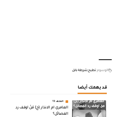
الوسوم
تطيح
شرطة بابل
قد يهمك أيضا
الملف 13
العامري ام الانذار (ج) مَنْ اوقف رد
الفصائل؟