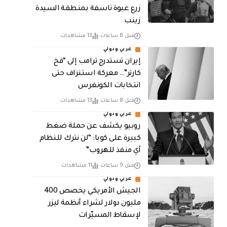
زرع عبوة ناسفة بمنطقة السيدة
زينب
قبل 8 ساعات
13 مشاهدات
عربي ودولي
إيران تستدرج ترامب إلى “فخ
كارتر”.. معركة استنزاف حتى
انتخابات الكونغرس
قبل 8 ساعات
13 مشاهدات
عربي ودولي
روبيو يكشف عن حملة ضغط
كبيرة على كوبا: “لن نترك للنظام
أي منفذ للهروب”
قبل 9 ساعات
11 مشاهدات
عربي ودولي
الجيش الأمريكي يخصص 400
مليون دولار لشراء أنظمة ليزر
لإسقاط المسيّرات