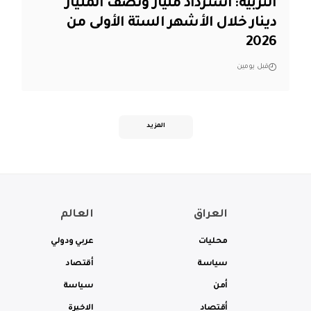
التربية: استرداد مليار ونصف المليار
دينار خلال الأشهر الستة الأولى من
2026
قبل يومين
المزيد
العراق
العالم
محليات
عربي ودولي
سياسة
أقتصاد
أمن
سياسة
أقتصاد
الاخيرة