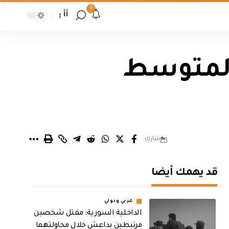
9
أأ
 المتوسط
شارك
قد يهمك أيضا
عربي ودولي
الداخلية السورية: مقتل شخصين
مرتبطين بداعش خلال محاولتهما