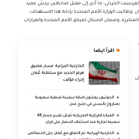
كفرتبنيت-الخردلي، ما أدى إلى مقتل ضابطين برتبتَي عميد
. وطالبت الوزارة الأمم المتحدة بإدانة هذا الاستهداف،
المتكررة، وضمان الامتثال لميثاق الأمم المتحدة والقرارات
اقرأ ايضا
الخارجية الايرانية: مسار مضيق
هرمز الجديد مع سلطنة عُمان
ى
إجراء مؤقت
الحوثيون يعلنون اصابة سفينة نفطية سعودية
بصاروخ باليستي في خليج عدن
القيادة المركزية الامريكية تعلن تغيير مسار 48
سفينة تجارية منذ استئناف الحصار على ايران
‏الخارجية الإيرانية: تم الاتفاق مع عُمان على الخصائص