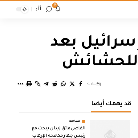
9
أأ
إسرائيل بعد
 للحشائش
شارك
قد يهمك أيضا
سياسة
القاضي فائق زيدان يبحث مع
رئيس جهاز مكافحة الإرهاب