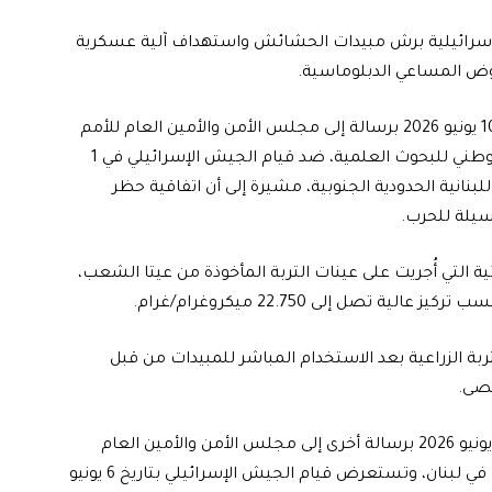
الإسرائيلية برش مبيدات الحشائش واستهداف آلية عسكرية
وأعلنت وزارة الخارجية والمغتربين اللبنانية أنها بعثت في 10 يونيو 2026 برسالة إلى مجلس الأمن والأمين العام للأمم
المتحدة، تضمنت شكوى تستند إلى تقرير أعده المجلس الوطني للبحوث العلمية، ضد قيام الجيش الإسرائيلي في 1
ى اللبنانية الحدودية الجنوبية، مشيرة إلى أن اتفاقية حظر
يلة للحرب.
ة التي أُجريت على عينات التربة المأخوذة من عيتا الشعب،
صل إلى 22.750 ميكروغرام/غرام.
ربة الزراعية بعد الاستخدام المباشر للمبيدات من قبل
وفي سياق متصل، أفادت الخارجية بأنها بعثت أيضاً في 11 يونيو 2026 برسالة أخرى إلى مجلس الأمن والأمين العام
للأمم المتحدة، تشير إلى الاعتداءات الإسرائيلية المتواصلة في لبنان، وتستعرض قيام الجيش الإسرائيلي بتاريخ 6 يونيو