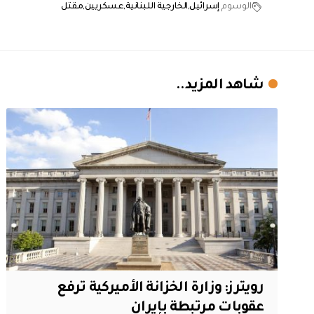
الوسوم
إسرائيل
الخارجية اللبنانية
عسكريين
مقتل
شاهد المزيد..
‏رويترز: وزارة الخزانة الأميركية ترفع
عقوبات مرتبطة بإيران