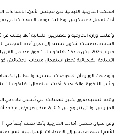
اشتكت الخارجية اللبنانية لدى مجلس الأمن، الاعتداءات 
أدت لمقتل 3 عسكريين، وطالبت بوقف الانتهاكات التي تقوض المساعي الدبلوماسية.
فبراير 2026 برش مادة “الغليفوسات” فوق عدد من القر
الأسلحة الكيميائية تحظر استعمال مبيدات الحشائش كوس
وأوضحت الوزارة أن الفحوصات المخبرية والتحاليل الكيميائي
ورأس الناقورة، والضهيرة، أكدت استعمال الغليفوسات بنسب تركيز عالية ت
وهذه النسبة تفوق بكثير المعدلات التي تُسجل عادة في الت
المزارعين، والتي تتراوح بين 0.5 و2 ميكروغرام/غرام كحد أقصى.